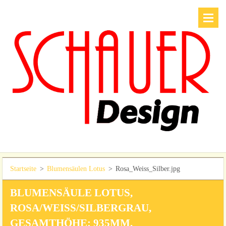
Startseite
>
Blumensäulen Lotus
>
Rosa_Weiss_Silber.jpg
BLUMENSÄULE LOTUS,
ROSA/WEISS/SILBERGRAU, G
ESAMTHÖHE: 935MM, P