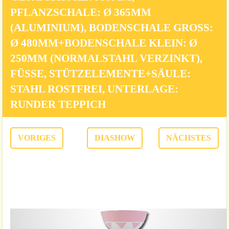
FLANZSCHALE: Ø 365MM (
ALUMINIUM), BODENSCHALE GROSS: Ø
480MM+BODENSCHALE KLEIN: Ø 25
0MM (NORMALSTAHL VERZINKT), FÜ
SSE, STÜTZELEMENTE+SÄULE: STA
HL ROSTFREI, UNTERLAGE: RUN
DER TEPPICH
VORIGES
DIASHOW
NÄCHSTES