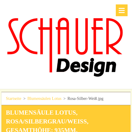
Startseite
>
Blumensäulen Lotus
>
Rosa-Silber-Weiß.jpg
BLUMENSÄULE LOTUS,
ROSA/SILBERGRAU/WEISS, G
ESAMTHÖHE: 935MM, P