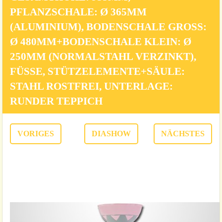
FLANZSCHALE: Ø 365MM (
ALUMINIUM), BODENSCHALE GROSS: Ø
480MM+BODENSCHALE KLEIN: Ø 25
0MM (NORMALSTAHL VERZINKT), FÜ
SSE, STÜTZELEMENTE+SÄULE: STA
HL ROSTFREI, UNTERLAGE: RUN
DER TEPPICH
VORIGES
DIASHOW
NÄCHSTES